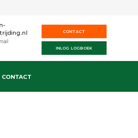
n-
CONTACT
rijding.nl
mail
INLOG LOGBOEK
CONTACT
OME