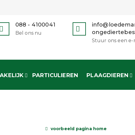
088 - 4100041
info@loedema
ongediertebest
Bel ons nu
Stuur ons een e-
AKELIJK
PARTICULIEREN
PLAAGDIEREN
ORBEELD PAGINA H
HOME
voorbeeld pagina home