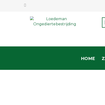
HOME
Z
VO