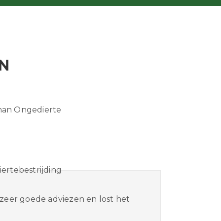
N
eman Ongedierte
 zeer goede adviezen en lost het
Wij z
perfe