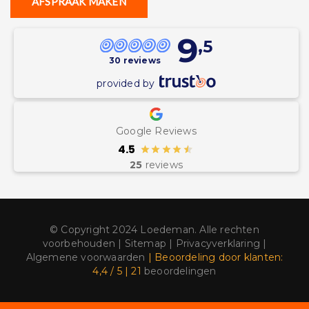
AFSPRAAK MAKEN
9
,5
30 reviews
provided by
Google Reviews
4.5
25
reviews
© Copyright 2024 Loedeman. Alle rechten
voorbehouden |
Sitemap
|
Privacyverklaring
|
Algemene voorwaarden
| Beoordeling
door klanten:
4,4
/
5
|
21
beoordelingen