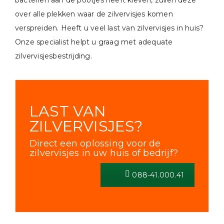
bacteriën aan de pootjes heeft kleven, zullen deze
over alle plekken waar de zilvervisjes komen
verspreiden. Heeft u veel last van zilvervisjes in huis?
Onze specialist helpt u graag met adequate
zilvervisjesbestrijding.
LAST VAN
ZILVERVISJES?
Direct een oplossing voor de
zilvervisjes in uw huis of bedrijf?
088-41.000.41