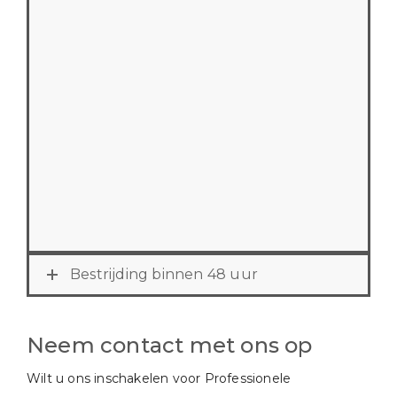
Regio Midden
Nederland
In regio Midden Nederland kunnen wij de
Professionele Desinfectie uitvoeren
nadat wij de melding van
binnen 24 uur
u ontvangen hebben
Bestrijding binnen 48 uur
Neem contact met ons op
Wilt u ons inschakelen voor Professionele